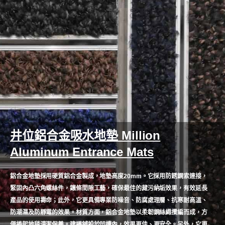
井位鋁合金吸水地墊 Million
Aluminum Entrance Mats
鋁合金地墊採用硬質鋁合金製成，地墊高度20mm。它採用防銹鋼索連接，
緊固內凸六角螺絲件，鑲條間隙工藝，確保最佳的藏污納垢效果，有效延長
產品的使用壽命；此外，它更具備專業防噪音、防腐處理層、抗寒耐高溫、
防潮濕及防靜電的效果。材質方面，鋁合金地墊以柔韌鋼絲繩攢編而成，方
便捲起地毯清潔保養。建議鋪設於凹槽內，效果更佳、更安全。另外，它更