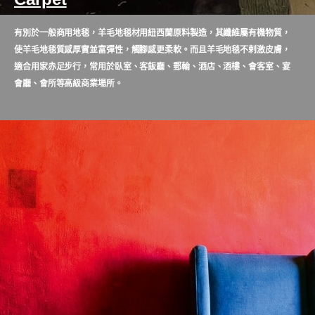
有別於一般商用地毯，羊毛地毯材用紐西蘭原料製造，其纖維屬有機物質，
使羊毛地毯質感厚實並富彈性，觸腳感更柔軟。而且羊毛地毯不剌激皮膚，
適合用家赤足步行，常用於臥室、客飯廳、郵輪、酒店、酒樓、會客室、宴
會廳、會所等高級商業場所。