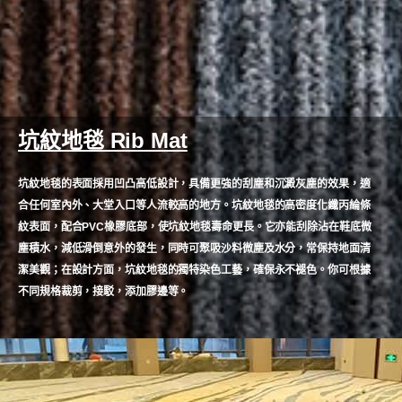
坑紋地毯 Rib Mat
坑紋地毯的表面採用凹凸高低設計，具備更強的刮塵和沉澱灰塵的效果，適
合任何室內外、大堂入口等人流較高的地方。坑紋地毯的高密度化纖丙綸條
紋表面，配合PVC橡膠底部，使坑紋地毯壽命更長。它亦能刮除沾在鞋底微
塵積水，減低滑倒意外的發生，同時可聚吸沙料微塵及水分，常保持地面清
潔美觀；在設計方面，坑紋地毯的獨特染色工藝，確保永不褪色。你可根據
不同規格裁剪，接駁，添加膠邊等。