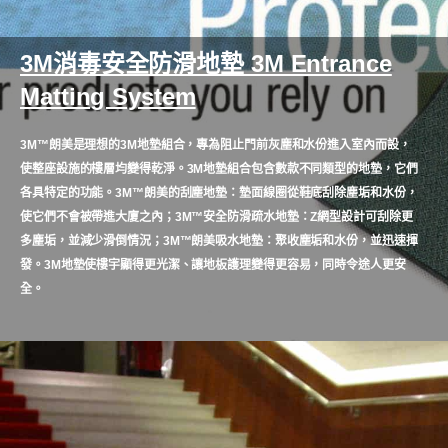
3M消毒安全防滑地墊 3M Entrance
Matting System
3M™朗美是理想的3M地墊組合，專為阻止門前灰塵和水份進入室內而設，
使整座設施的樓層均變得乾淨。3M地墊組合包含數款不同類型的地墊，它們
各具特定的功能。3M™朗美的刮塵地墊：墊面線圈從鞋底刮除塵垢和水份，
使它們不會被帶進大廈之內；3M™安全防滑疏水地墊：Z網型設計可刮除更
多塵垢，並減少滑倒情況；3M™朗美吸水地墊：聚收塵垢和水份，並迅速揮
發。3M地墊使樓宇顯得更光潔、讓地板護理變得更容易，同時令途人更安
全。