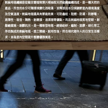
劍麻地毯纖維是從龍舌蘭植物葉片裡抽取天然組織編織而成，是一種天然的
產品，所含的水分可隨環境變化而吸濕，並釋放出水分來調節室內環境濕度
及空氣溫度。劍麻地毯還具有節能效果，可防蟲蛀、阻燃、防潮、防靜電、
高彈性、吸音、隔熱、耐磨損、易清理等優點。而且劍麻地毯質地堅韌，耐
酸鹼腐蝕，耐髒抗污，是一種新型地毯。經過紡紗、編制、塗膠、硫化等工
序而製成的劍麻地毯，造工精細，耐用性強，符合現代都市人的日常生活需
求，並為室內空間提升整體優雅氣息。