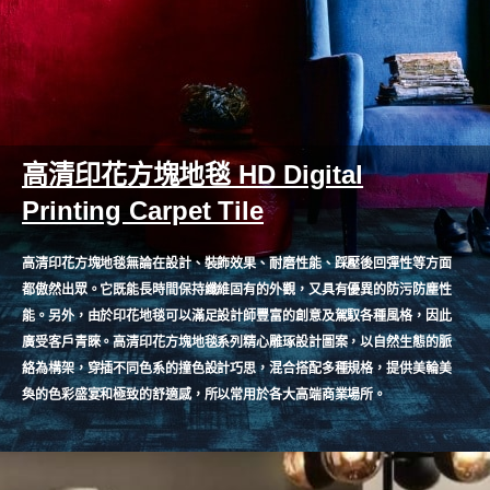
高清印花方塊地毯 HD Digital
Printing Carpet Tile
高清印花方塊地毯無論在設計、裝飾效果、耐磨性能、踩壓後回彈性等方面
都傲然出眾。它既能長時間保持纖維固有的外觀，又具有優異的防污防塵性
能。另外，由於印花地毯可以滿足設計師豐富的創意及駕馭各種風格，因此
廣受客戶青睞。高清印花方塊地毯系列精心雕琢設計圖案，以自然生態的脈
絡為構架，穿插不同色系的撞色設計巧思，混合搭配多種規格，提供美輪美
奐的色彩盛宴和極致的舒適感，所以常用於各大高端商業場所。