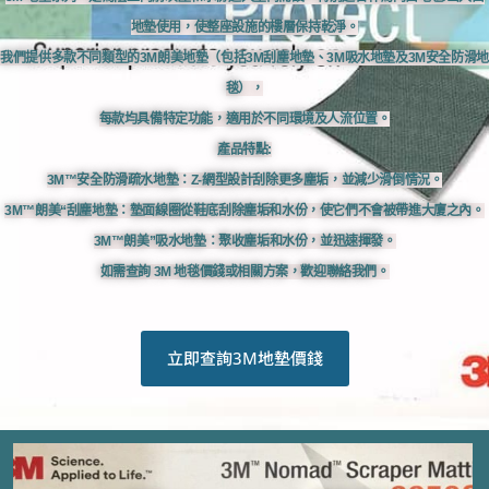
地墊使用，使整座設施的樓層保持乾淨。
我們提供多款不同類型的3M朗美地墊（包括3M刮塵地墊、3M吸水地墊及3M安全防滑地
毯），
每款均具備特定功能，適用於不同環境及人流位置。
產品特點:
​3M™安全防滑疏水地墊：Z-網型設計刮除更多塵垢，並減少滑倒情況。
3M™朗美“刮塵地墊：墊面線圈從鞋底刮除塵垢和水份，使它們不會被帶進大廈之內。
​3M™朗美”吸水地墊：聚收塵垢和水份，並迅速揮發。​
如需查詢 3M 地毯價錢或相關方案，歡迎聯絡我們。
立即查詢3M地墊價錢