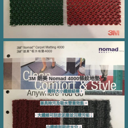
3M 朗美 Nomad 4000條紋地墊
· 獨特大小纖維結構，
兼具除污及吸水雙重效能。
· 大纖維可刮走泥塵並沉積污垢；
小纖維則吸收水分，