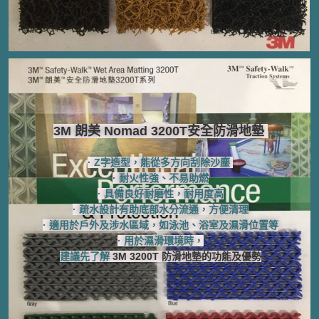
3M 朗美 Nomad 3200T安全防滑地墊 ​
· Z字造型，能從多方向刮除沙塵 ​​​
· 耐火性強、不易助燃
· 具備良好耐磨性，耐用度高
· 疏水設計有助底部水分流通，方便清理​​​
· 適用於戶外及涉水區域，
如泳池、浴室及濕滑位置等
· 用於濕滑環境時，​​
建議先了解
3M 3200T 防滑地墊的功能及優勢