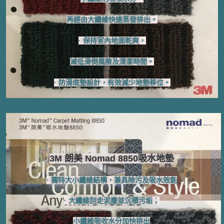
再經由大纖維快速蒸發排出。
· 保持室內地面乾爽，
減低滑倒風險及清潔時間。
· 防滑底墊設計，有效減少地墊移位。
3M 朗美 Nomad 8850吸水地墊​
· 獨特大小纖維結構，
兼具除污及吸水效能
· 大纖維刮走泥塵並沉積污垢；
小纖維吸收水分加快排出