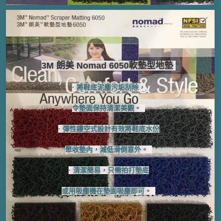
3M 朗美 Nomad 6050軟墊型地墊 ​
· 將鞋底泥塵污垢刮除，
令墊面保持清潔美觀。 ​
· 彈性鏤空式設計有效將鞋底水份
聚收墊內，減低滑倒意外。 ​​​ ​
· 清潔簡易，只需拍打墊底
或用吸塵機在墊面吸塵即可。 ​​ ​