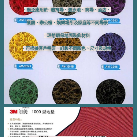
· 廣泛應用於:
體育場、遊泳池、商場、酒店、
餐廳、
辦公樓、
娛樂場所
及家
庭等不同場景
· 理想環保地面裝飾材料
· 可根據客戶需要，訂製不同顏色、
尺寸及規格