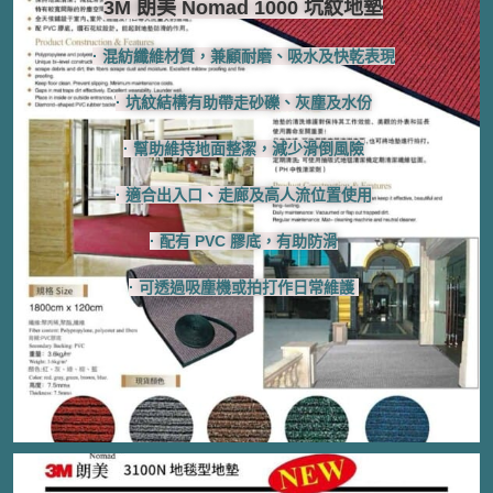
3M 朗美 Nomad 1000 坑紋地墊
· 混紡纖維材質，兼顧耐磨、吸水及快乾表現
​​​· 坑紋結構有助帶走砂礫、灰塵及水份
​​· 幫助維持地面整潔，減少滑倒風險
​​· 適合出入口、走廊及高人流位置使用
​​· 配有 PVC 膠底，有助防滑
​​​​· 可透過吸塵機或拍打作日常維護 ​​