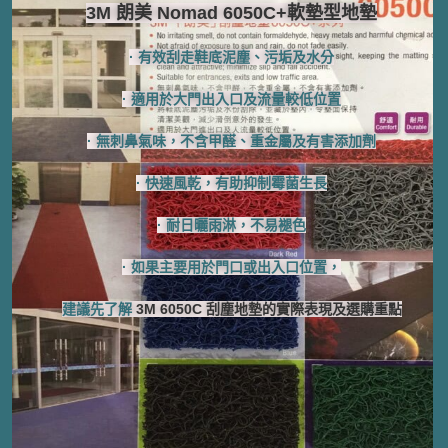
3M 朗美 Nomad 6050C+軟墊型地墊
· 有效刮走鞋底泥塵、污垢及水分
· 適用於大門出入口
及流量較低位置
· 無刺鼻氣味，不含甲醛、重金屬及有害添加劑
· 快速風乾，有助抑制霉菌生長
· 耐日曬雨淋，不易褪色
· 如果主要用於門口或出入口位置，
建議先了解
3M 6050C 刮塵地墊的實際表現及選購重點