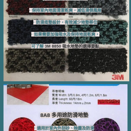
· 保持室內地面清潔乾爽，減低滑倒風險
· 防滑底墊設計，有效減少地墊移位
· 如果需要加強吸水及保持地面乾爽，
可了解
3M 8850 吸水地墊的選擇要點
8A8 多用途防滑地墊
· 適用於室內外刮砂、
除塵及防滑