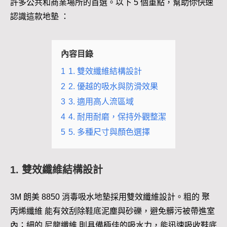
許多公共和商業場所的首選。以下 5 個重點，幫助你快速
認識這款地墊 ：
內容目錄
1
1. 雙效纖維結構設計
2
2. 優越的吸水與防滑效果
3
3. 適用高人流區域
4
4. 耐用耐磨，保持外觀整潔
5
5. 多種尺寸與顏色選擇
1. 雙效纖維結構設計
3M 朗美 8850 消毒吸水地墊採用雙效纖維設計。粗的 聚
丙烯纖維 能有效刮除鞋底泥塵與砂礫，避免髒污被帶進室
內；細的 尼龍纖維 則具備極佳的吸水力，能迅速吸收鞋底