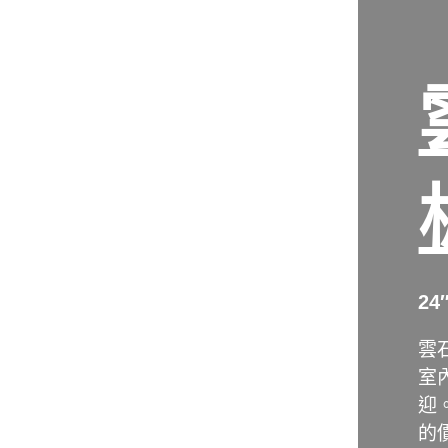
24
雲
室
迎
的