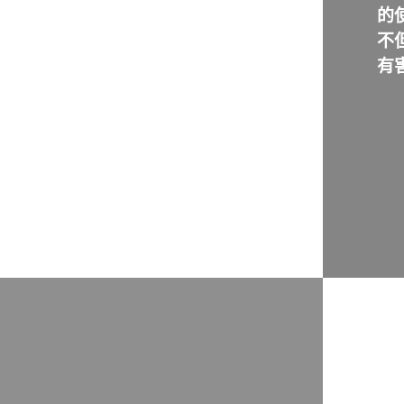
的
不
有