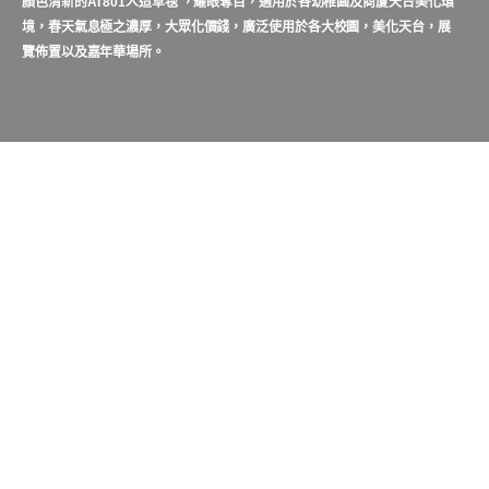
顏色清新的AT
801人造草毯
，耀眼奪目，適用於各幼稚園及商厦天台美化環
境，春天氣息極之濃厚，大眾化價錢，廣泛使用於各大校園，美化天台，展
覽佈置以及嘉年華場所。