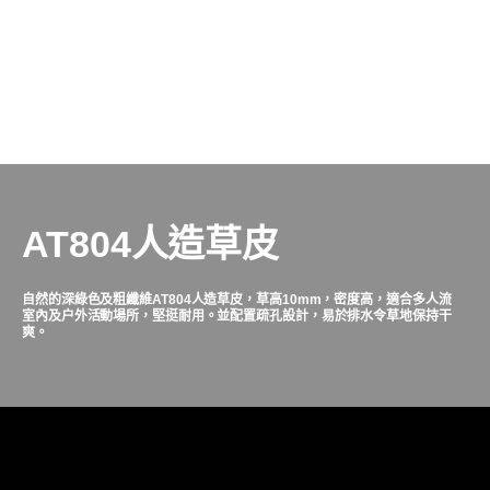
AT804人造草皮
自然的深綠色及粗纖維AT804
人造
草皮，草高
10mm
，密度高，適合多人流
室內及户外活動場所，堅挺耐用。並配置疏孔設計，易於排水令草地保持干
爽。