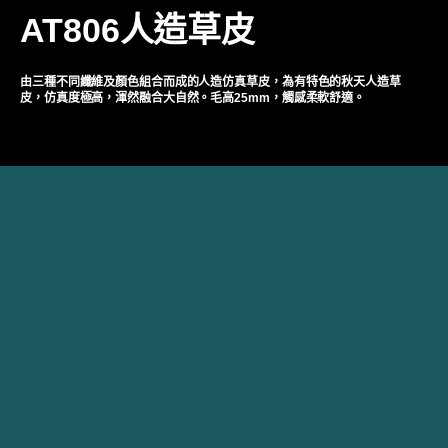
AT806人造草皮
由三種不同纖維及顏色組合而成的人造
仿真
草皮，為有特色的秋天
人造
草
皮，仿真度極高，渾然融合大自然。毛高
25mm
，觸感柔軟舒適。