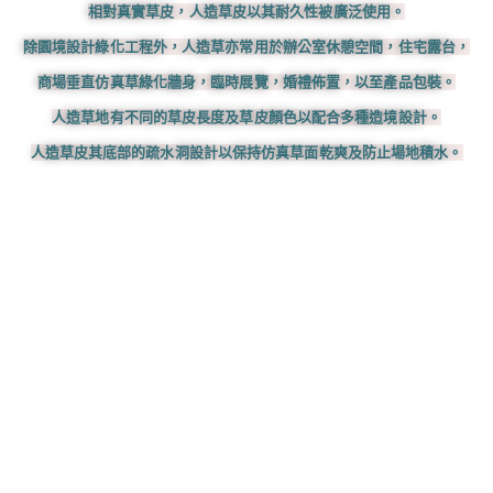
相對真實草皮，人造草皮以其耐久性被廣泛使用。
除園境設計綠化工程外，人造草亦常用於辦公室休憩空間，住宅露台，
商場垂直仿真草綠化牆身，臨時展覽，婚禮佈置，以至產品包裝。
人造草地有不同的草皮長度及草皮顏色以配合多種造境設計。
人造草皮其底部的疏水洞設計以保持仿真草面乾爽及防止場地積水。