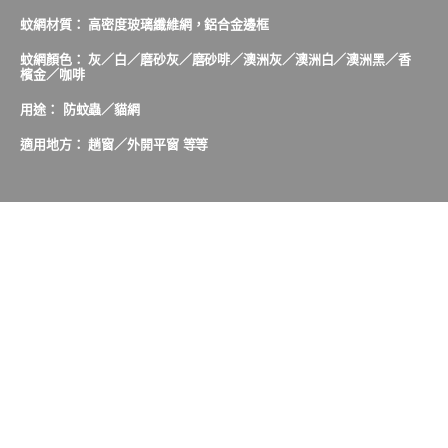
蚊網材質： 高密度玻璃纖維網，鋁合金邊框
蚊網顏色： 灰／白／磨砂灰／磨砂啡／澳洲灰／澳洲白／澳洲黑／香
檳金／咖啡
用途： 防蚊蟲／貓網
適用地方： 趟窗／外開平窗 等等