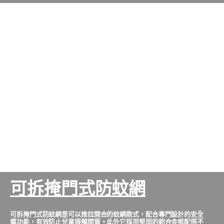
可拆掩門式防蚊網
可拆掩門式防蚊網是可以推拉開合的蚊網款式，配合專門設計的安全
鎖功能，有效防止兒童誤觸開窗。此外它採用堅固的鋁合金框配搭不