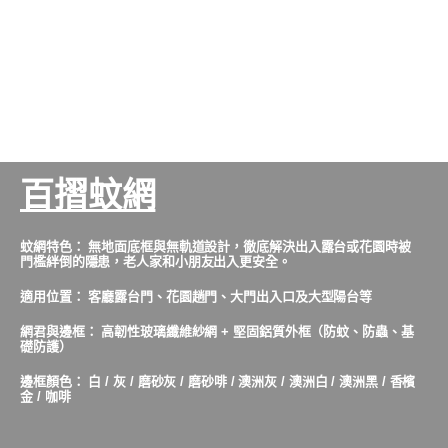
百摺蚊網
蚊網特色： 無地面底框與無軌道設計，徹底解決出入露台或花園時被
門檻絆倒的隱患，老人家和小朋友出入更安全。
適用位置： 客廳露台門、花園趟門、大門出入口及大型陽台等
網君與邊框： 高韌性玻璃纖維紗網 + 堅固鋁質外框（防蚊、防蟲、基
礎防護）
邊框顏色： 白 / 灰 / 磨砂灰 / 磨砂啡 / 澳洲灰 / 澳洲白 / 澳洲黑 / 香檳
金 / 咖啡