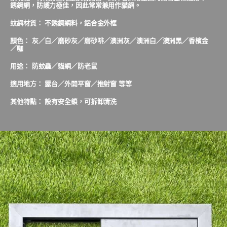
銹鋼網，防護力極佳，因此常常兼用作貓網。
蚊網材質： 不銹鋼網料，鋁合金外框
顏色： 灰／白／磨砂灰／磨砂啡／澳洲灰／澳洲白／澳洲黑／香檳金
／咖
用途： 防蚊蟲／貓網／防老鼠
適用地方： 露台／外開平窗／推射窗 等等
其他特點： 設有安全鎖，可拆卸清洗