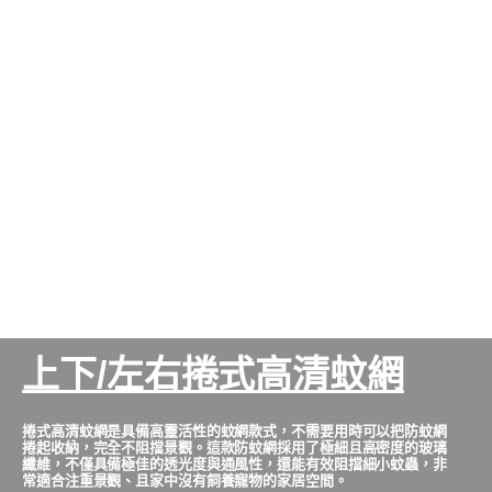
上下/左右捲式高清蚊網
捲式高清蚊網是具備高靈活性的蚊網款式，不需要用時可以把防蚊網
捲起收納，完全不阻擋景觀。這款防蚊網採用了極細且高密度的玻璃
纖維，不僅具備極佳的透光度與通風性，還能有效阻擋細小蚊蟲，非
常適合注重景觀、且家中沒有飼養寵物的家居空間。