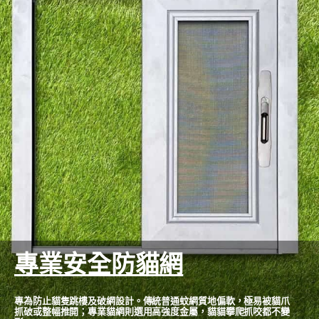
專業安全防貓網
專為防止貓隻跳樓及破網設計。傳統普通蚊網質地偏軟，極易被貓爪
抓破或整幅推開；專業貓網則選用高強度金屬，貓貓攀爬抓咬都不變