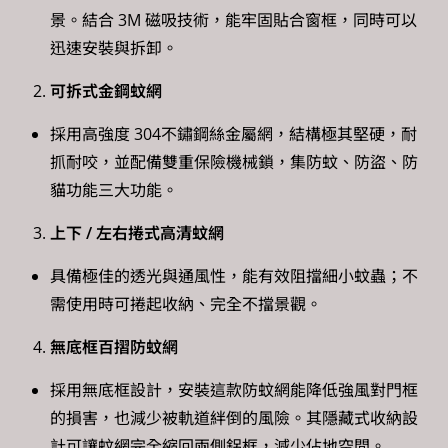
景。結合 3M 磁吸技術，能牢固貼合窗框，同時可以
迅速安裝與拆卸。
可拆式金鋼蚊網
採用高強度 304不鏽鋼絲金屬網，結構極其堅硬，耐
抓耐咬，並配備雙重保險機械鎖，集防蚊、防盜、防
貓功能三大功能。
上下 / 左右捲式高清蚊網
具備極佳的透光與通風性，能有效阻擋細小蚊蟲；不
需使用時可捲起收納、完全不擋景觀。
無底框百摺防蚊網
採用無底框設計，安裝這款防蚊網能降低強風對門框
的損害，也減少被軌道絆倒的風險。其隱藏式收納設
計可讓蚊網完全縮回兩側鋁框，減少佔地空間。