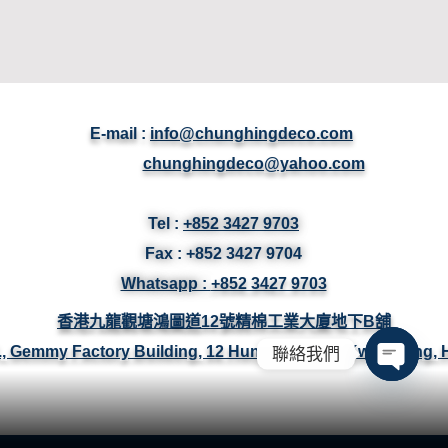
E-mail :
info@chunghingdeco.com
chunghingdeco@yahoo.com
Tel :
+852 3427 9703
Fax :
+852 3427
9704
Whatsapp :
+852 3427 9703
香港九龍觀塘鴻圖道12號精棉工業大廈地下B舖
/F., Gemmy Factory Building, 12 Hung To Road, Kwun Tong,
聯絡我們
Open ch