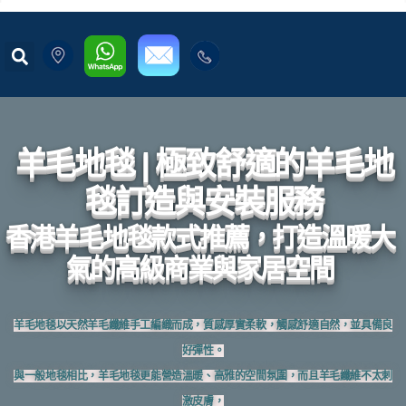
羊毛地毯 | 極致舒適的羊毛地
毯訂造與安裝服務
香港羊毛地毯款式推薦，打造溫暖大
氣的高級商業與家居空間
羊毛地毯以天然羊毛纖維手工編織而成，質感厚實柔軟，觸感舒適自然，並具備良
好彈性。
與一般地毯相比，羊毛地毯更能營造溫暖、高雅的空間氛圍，而且羊毛纖維不太刺
激皮膚，