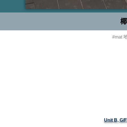
椰
#mat
Unit B, G