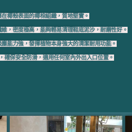
裹在椰殼表面的椰棕組織，質地堅實。
纖維，密度極高，能夠輕易清理鞋底泥沙，耐磨性好。
吸塵能力強，發揮植物本身強大的清潔耐用功能。
，確保安全防滑，適用任何室內外出入口位置。