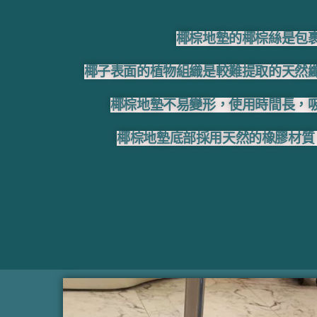
椰棕地墊的椰棕絲是包
椰子表面的植物組織是較難提取的天然
椰棕地墊不易變形，使用時間長，
椰棕地墊底部採用天然的橡膠材質