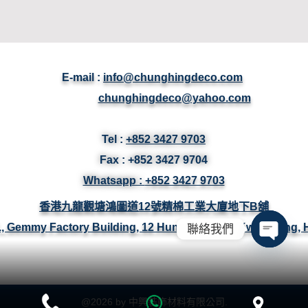
E-mail :
info@chunghingdeco.com
chunghingdeco@yahoo.com
Tel :
+852 3427 9703
Fax :
+852 3427
9704
Whatsapp :
+852 3427 9703
香港九龍觀塘鴻圖道12號精棉工業大廈地下B舖
/F., Gemmy Factory Building, 12 Hung To Road, Kwun Tong,
聯絡我們
Open ch
@
2026
by 中興裝飾材料有限公司.