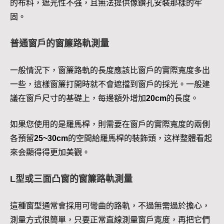
的布料，遮光性不强，且無法提供像鑽孔安裝那樣的牢
固。
普通窗戶的窗簾路軌測量
一般情況下，窗簾路軌的長度應該比窗戶的實際寬度多出
一些，這樣窗簾打開時就不會遮擋到窗戶的採光。一般建
議在窗戶尺寸的基礎上，每邊額外增加
20cm
的長度。
如果您使用的是羅馬桿，則需要在窗戶的實際寬度的兩側
各預留
25~30cm
的空間給羅馬桿的裝飾頭，这样整體看起
來会顯得得更加美觀。
L型或三面凸窗的窗簾路軌測量
這種窗型通常會採用可彎曲的路軌，不過無需過於擔心，
測量方式很簡單，只要正常直線測量窗戶寬度，再把它們