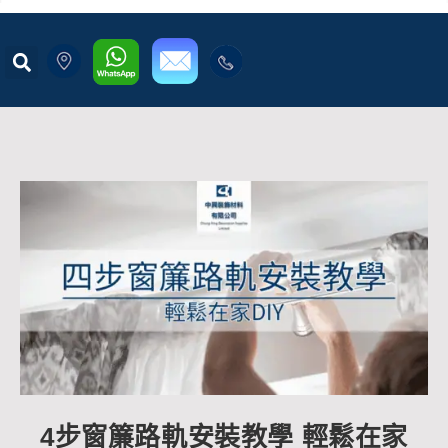
4步窗簾路軌安裝教學 輕鬆在家