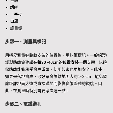
電鑽
螺絲
十字批
口罩
護目鏡
步驟一、測量與標記
用捲尺測量好路軌支架的位置後，用鉛筆標記。一般鋁製/
鋼製路軌會建議
在每30~40cm的位置安裝一個支架
，以確
保路軌能夠承受窗簾重量，使用起來也更加安全。此外，
如果是落地窗簾，最好讓窗簾離地面大約1~2 cm，避免窗
簾距離地面太遠或直接碰地而影響窗簾整體的觀感。因
此，在測量時特別需要考慮這一點。
步驟二、電鑽鑽孔