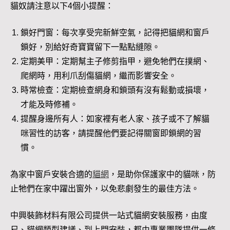
貓奴請注意以下4個小提醒：
鎖好門窗：每次享受完新鮮空氣，記得把貓網和窗戶
鎖好，別給好奇寶寶留下一點點縫隙。
定期美甲：定期幫主子修剪指甲，避免牠們在撲網、
爬網時，用利爪刮傷貓網，繼而影響安全。
時常檢查：定期檢查網身和鎖頭有沒有鬆動或損壞，
才能及時修補。
提醒身邊所有人：如家裡有老人家、孩子或不了解貓
咪習性的訪客，請提醒他們要記得關窗即鎖網的習
慣。
為家中窗戶安裝合適的
貓網
，是助你保護家中的貓咪，防
止牠們在家中躍出窗外，以免悲劇發生的最佳方法。
中興裝飾材料有限公司提供一站式貓網安裝服務，由度
尺、貓網類型建議、到上門安裝，都由專業團隊提供一條