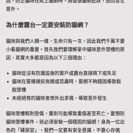
固，防止貓咪在爬上貓網時，將整張貓網扯跌，因而發生
意外。
為什麼露台一定要安裝防貓網？
貓咪與我們人類一樣，生命只有一次，因此我們千萬不要
小看貓網的重要。首先我們要理解家中貓咪意外墜樓的原
因，其實大多都是因為以下三個理由：
貓咪從沒有防護設施的窗戶或露台直接跳下或失足
貓咪在窗邊撲捉鳥類或昆蟲時，窗網不夠穩固導致鬆
脫墜樓
未經絕育的貓咪會想外出求偶，導致意外發生
貓咪墜樓輕則受傷，重則可能導致重傷甚至死亡。要預防
貓咪墜樓事件，就必須安裝一個穩固的貓網！身為一位出
色的「鏟屎官」，我們一定要有安全意識，不要心存僥