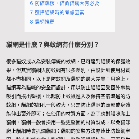
6
防貓跳樓，貓窗貓網大有必要
7
選擇貓網時的考慮因素
8
貓網推薦
貓網是什麼？與蚊網有什麼分別？
很多貓奴或以為安裝傳統的蚊網，已可達到貓網的保護效
果，但其實貓網與防蚊網有很多差別，由設計到使用材質
都不盡相同，以下是防蚊網及貓網的最大差異：用途上，
貓網專為貓咪的安全而設計，用以防止貓貓因受窗外事物
吸引而撲出墮樓，比起防止蚊蟲進入及保持空氣流通的防
蚊網，貓網的網孔一般較大，只需防止貓咪的頭部或身體
能伸出窗外即可；在使用的材質方面，為了應對貓咪爬上
貓網，貓網一般會採用一些更堅固的材質製成，以免貓咪
爬上貓網時會抓爛貓網；貓網的安裝方法亦遠比防蚊網牢