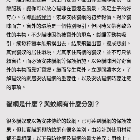
龍服務，讓你可以放心貓咪在窗邊看風景，滿足主子的好
奇心。立即
聯絡我們
，索取安裝貓網的初步報價。對於貓
咪而言，窗外的環境是一個特別吸引，但同時又帶有致命
性的事物，不少貓咪因為被窗外的飛鳥、蝴蝶等動物吸
引，觸發狩獵本能飛撲出去，結果飛墜出窗，攘成悲劇。
其實貓奴的居住環境，尤其家住高樓的貓奴，並不可只依
賴窗花，而必須安裝貓網等保護措施，以免貓咪因好奇窗
外的事物而靠近窗邊，繼而發生意外。立即閱讀本文，了
解貓奴的家居安裝貓網的重要性，以及安裝貓網時要注意
的事項。
貓網是什麼？與蚊網有什麼分別？
很多貓奴或以為安裝傳統的蚊網，已可達到貓網的保護效
果，但其實貓網與防蚊網有很多差別，由設計到使用材質
都不盡相同，以下是防蚊網及貓網的最大差異：用途上，