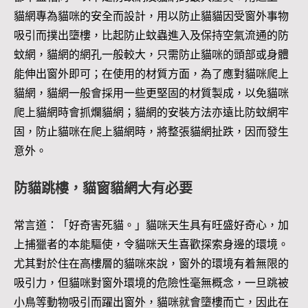
貓網專為貓咪的安全而設計，用以防止貓貓因受窗外事物
吸引而撲出墮樓，比起防止蚊蟲進入及保持空氣流通的防
蚊網，貓網的網孔一般較大，只需防止貓咪的頭部或身體
能伸出窗外即可；在使用的材質方面，為了應對貓咪爬上
貓網，貓網一般會採用一些更堅固的材質製成，以免貓咪
爬上貓網時會抓爛貓網；貓網的安裝方法亦遠比防蚊網牢
固，防止貓咪在爬上貓網時，將整張貓網扯跌，因而發生
意外。
防貓跳樓，貓窗貓網大有必要
常言道：「好奇害死貓。」貓咪天生具有旺盛好奇心，加
上捕獵者的本能驅使，令貓咪天生喜歡探索身邊的環境。
尤其對於住在高樓層的貓咪來說，窗外的環境有着無限的
吸引力，但貓咪對窗外環境的危險性毫無概念，一旦跳被
小鳥等動物吸引而躍出窗外，貓咪就會墮樓而亡，因此在