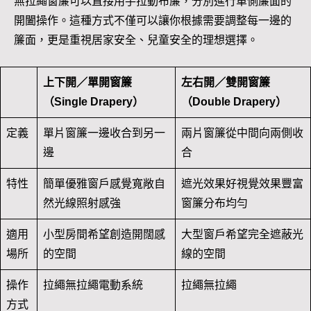
無拉繩窗簾可以直接用手拉動布簾，分別進行單側簾面的
開闔操作。這種方式不僅可以讓你根據需要調整每一邊的
簾面，更是重視居家安全、兒童安全的理想選擇。
上下開／單開窗簾
左右開／雙開窗簾
（Single Drapery）
（Double Drapery）
定義
單片窗簾一邊收合到另一
兩片窗簾從中間向兩側收
邊
合
特性
簡單優雅窗戶感覺寬敞自
遮光效果好視覺效果豐富
然光線照射感強
窗簾分布均勻
適用
小型房間希望創造開闊感
大型窗戶希望完全遮蔽光
場所
的空間
線的空間
操作
拉繩無拉繩電動系統
拉繩無拉繩
方式