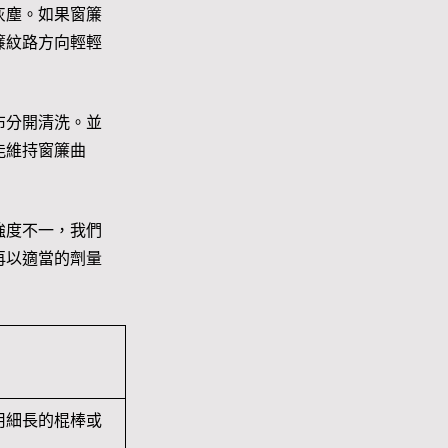
灰塵。如果窗簾
簾紋路方向輕輕
布分開清洗。並
能維持窗簾曲
強度不一，我們
再以適當的劑量
用細長的棍棒或