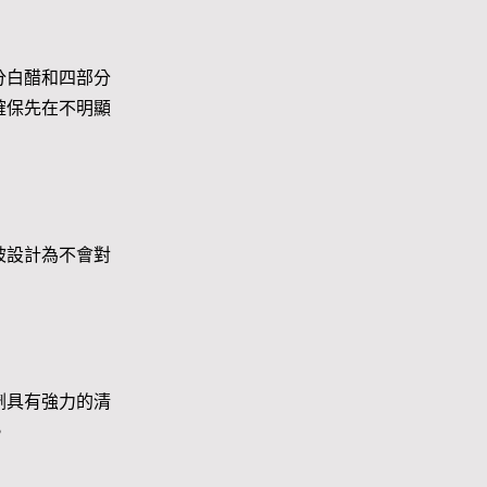
分白醋和四部分
確保先在不明顯
被設計為不會對
劑具有強力的清
。