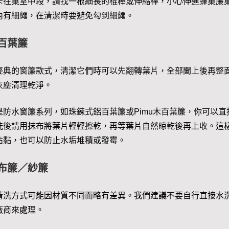
卡在巢室中段，請找一根細長的棍棒或伸縮桿，小心伸進蜂巢簾
內有細繩，在清潔時要避免勾到細繩。
百葉簾
經典的窗簾款式，清潔它們時可以先翻轉葉片，全部闔上後再整
灰塵清理乾淨。
是防水窗簾系列，如珠鍊式鋁百葉簾或Pimu木百葉簾，你可以直
洗後請用抹布將葉片輕輕擦乾，再等葉片自然晾乾後再上收。這
沾黏，也可以防止水垢堆積或發霉。
布簾／紗簾
清洗方式可能因材質不同而略有差異。我們建議不要自行直接水
廠商來處理。