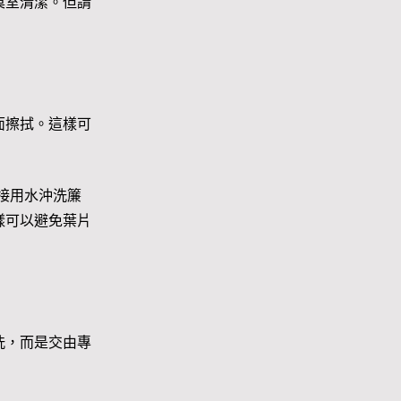
巢室清潔。但請
面擦拭。這樣可
接用水沖洗簾
樣可以避免葉片
洗，而是交由專