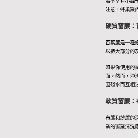
若不幸有小蟲
注意，蜂巢簾
硬質窗簾：
百葉簾是一種
以把大部分的
如果你使用的
面。然而，沖
因殘水而互相
軟質窗簾：
布簾和紗簾的
業的窗簾清洗