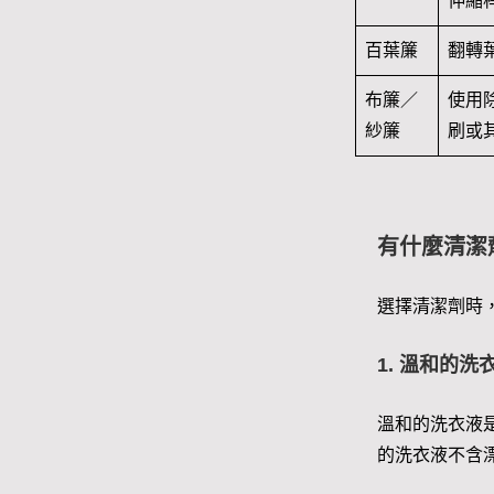
伸縮
百葉簾
翻轉
布簾／
使用
紗簾
刷或
有什麼清潔
選擇清潔劑時
1. 溫和的洗
溫和的洗衣液
的洗衣液不含