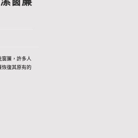
清潔窗簾
洗窗簾，許多人
簾恢復其原有的