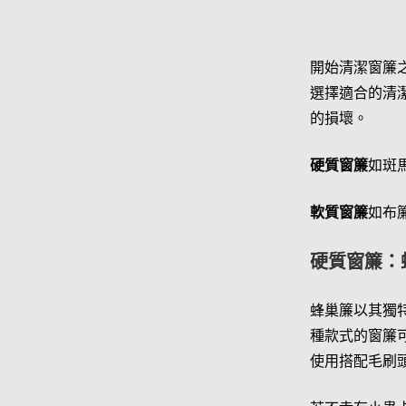
開始清潔窗簾
選擇適合的清
的損壞。
硬質窗簾
如斑
軟質窗簾
如布
硬質窗簾：
蜂巢簾以其獨
種款式的窗簾
使用搭配毛刷