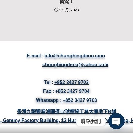
情況！
9 9 月, 2023
E-mail :
info@chunghingdeco.com
chunghingdeco@yahoo.com
Tel :
+852 3427 9703
Fax :
+852 3427
9704
Whatsapp :
+852 3427 9703
香港九龍觀塘鴻圖道12號精棉工業大廈地下B舖
/F., Gemmy Factory Building, 12 Hung To Road, Kwun Tong,
聯絡我們
Open ch