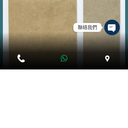
聯絡我們
Open ch