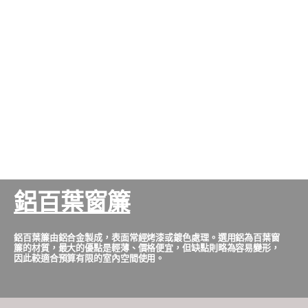
鋁百葉窗簾
鋁百葉簾由鋁合金製成，表面常經烤漆或鍍色處理。選用鋁為百葉窗
簾的材質，最大的優點是輕薄、價格便宜，但缺點則略為容易變形，
因此較適合預算有限的室內空間使用。