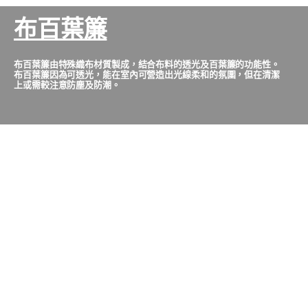
布百葉簾
布百葉簾由特殊織布材質製成，結合布料的透光及百葉簾的功能性。
布百葉簾因為可透光，能在室內可營造出光線柔和的氛圍，但在清潔
上或需較注意防塵及防潮。