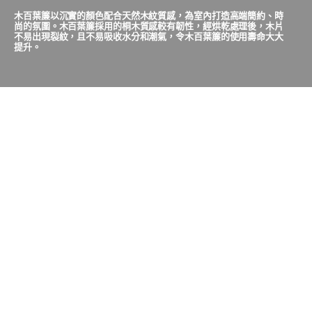
木百葉簾以沉實的顏色配合天然木紋質感，為室內打造高端簡約、時
尚的氛圍。木百葉簾採用的桐木質感較有韌性，經烘乾處理後，木片
不易出現裂紋，且不易吸收水分和潮氣，令木百葉簾的使用壽命大大
提升。