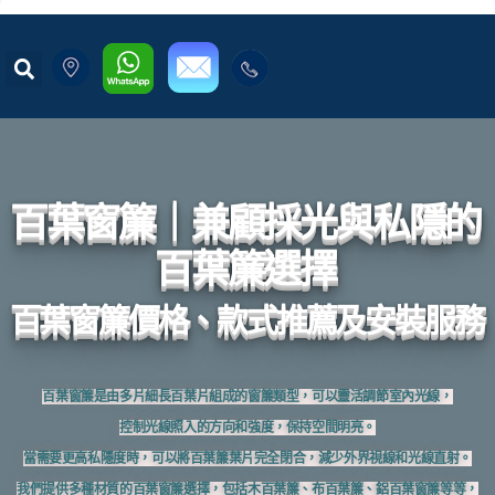
百葉窗簾｜兼顧採光與私隱的
百葉簾選擇
百葉窗簾價格、款式推薦及安裝服務
百葉窗簾是由多片細長百葉片組成的窗簾類型，可以靈活調節室內光線，
控制光線照入的方向和強度，保持空間明亮。
當需要更高私隱度時，可以將百葉簾葉片完全閉合，減少外界視線和光線直射。
我們提供多種材質的百葉窗簾選擇，包括木百葉簾、布百葉簾、鋁百葉窗簾等等，