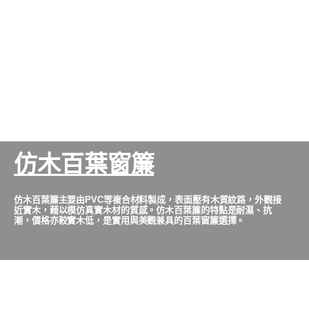
仿木百葉窗簾
仿木百葉簾主要由PVC等複合材料製成，表面壓有木質紋路，外觀接
近實木，藉以模仿真實木材的質感。仿木百葉簾的特點是耐濕、抗
潮，價格亦較實木低，是實用與美觀兼具的百葉窗簾選擇。