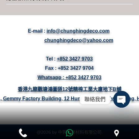
E-mail :
info@chunghingdeco.com
chunghingdeco@yahoo.com
Tel :
+852 3427 9703
Fax :
+852 3427
9704
Whatsapp :
+852 3427 9703
香港九龍觀塘鴻圖道12號精棉工業大廈地下B舖
/F., Gemmy Factory Building, 12 Hung To Road, Kwun Tong,
聯絡我們
Open ch
@
2026
by 中興裝飾材料有限公司.