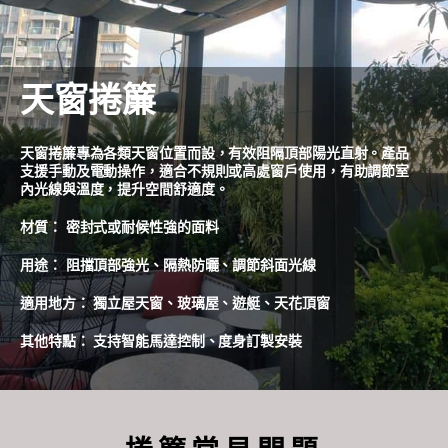
天窗捲簾
天窗捲簾專為各類天窗位置而設，有效阻隔頂部陽光直射。產品
支援手動及電動操作，適合不規則或高處窗戶使用，有助調節室
內光線與溫度，提升空間舒適度。
材質： 密封式或耐候性強的面料
用途： 阻擋頂部強光、隔熱防曬、調節斜面光線
適用地方： 獨立屋天窗、玻璃屋、遊艇、天花頂窗
其他特點： 支持智能馬達控制、度身訂製安裝