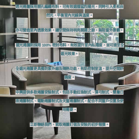
透光捲簾採用開孔編織布料，可有效遮擋猛烈陽光，同時引入柔和自
然光，平衡室內光線與溫度。
亦可營造室內透景效果，讓空間保持明亮開揚之餘，無阻窗外景觀。
遮光捲簾則採用 100% 密封布料，有效提升室內私隱度，並可達至全
遮光效果。
全遮光捲簾更具備防紫外線及隔熱功能，有助控制室溫，提升空間舒
適度。
中興提供多款捲簾安裝制式，包括手動拉珠制式、彈弓制式、雙層日
夜捲簾制式、電動捲簾制式及天窗捲簾制式，配合不同窗戶位置及使
用需要。
立即聯絡我們，索取捲簾訂做及安裝的初步報價。