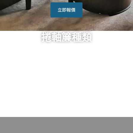
立即報價
捲軸簾種類