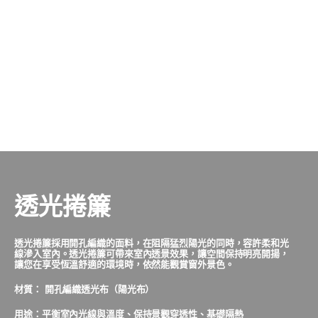
透光捲簾
透光捲簾採用開孔編織的面料，在阻隔猛烈陽光的同時，容許柔和光
線滲入室內。透光捲簾可帶來室內透景效果，讓空間保持明亮開揚，
讓您在享受恆溫舒適的環境時，依然能觀賞窗外景色。
材質： 開孔編織透光布（陽光布）
用途：平衡室內光線與溫度、保持景觀穿透性、基礎隔熱