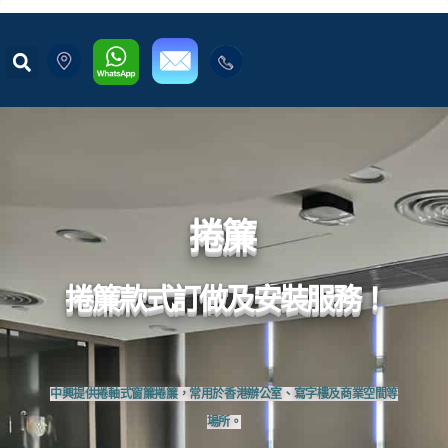
捲簾
捲簾款式訂做及安裝服務！
中興提供捲軸式窗簾捲簾，常用於香港辦公室、寫字樓及商業空間等
場所。