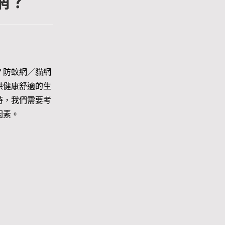
網？
？防蚊網／貓網
供健康舒適的生
時，我們需要考
因素。