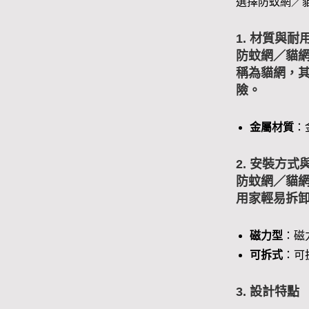
選擇防蚊網／
1. 材質與耐
防蚊網／貓
稱為貓網，
險。
金屬材質
：
2. 安裝方式
防蚊網／貓
用家輕易拆
磁力型
：磁
可拆式
：可
3. 設計特點