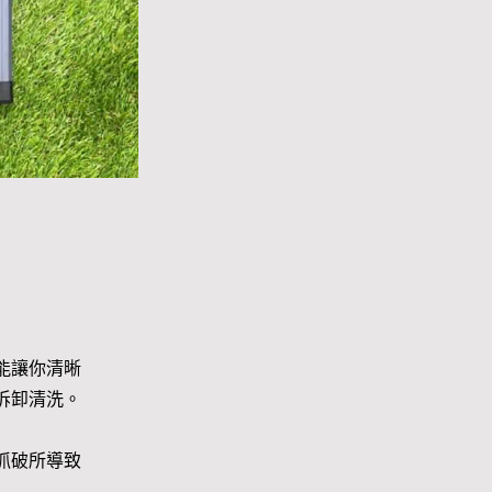
能讓你清晰
拆卸清洗。
抓破所導致