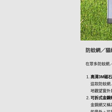
防蚊網／貓
在眾多防蚊網
高清3M磁
這款防蚊網
地觀望窗外
可拆式金鋼
金鋼網又稱
的意外。可