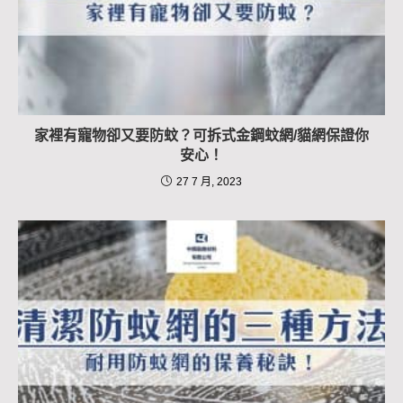
家裡有寵物卻又要防蚊？可拆式金鋼蚊網/貓網保證你
安心！
27 7 月, 2023