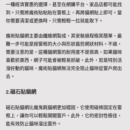
一種經濟實惠的選擇，甚至在網購平台、家品店都可能找
到。只需將魔術貼粘貼在窗框上，再將貓網貼上即可。當
你需要清潔或更換時，只需輕輕一拉就能取下。
魔術貼貓網主要由纖維網製成，其安裝過程極其簡單，最
難一步可能是按窗框的大小與形狀裁剪網狀材料。不過，
需要注意的是，這種貓網窗的耐用度不是很高，如果貓咪
喜歡抓東西，網子可能會被輕易抓破。此外，若是特別活
潑好動的貓咪，魔術貼貓網無法完全阻止貓咪從窗戶爬出
去。
2.磁石貼貓網
磁石貼貓網比魔鬼氈貓網更加穩固，它使用磁條固定在窗
框上，讓你可以輕鬆開關窗戶。此外，它的密封性極佳，
能有效防止貓咪溜出窗外。