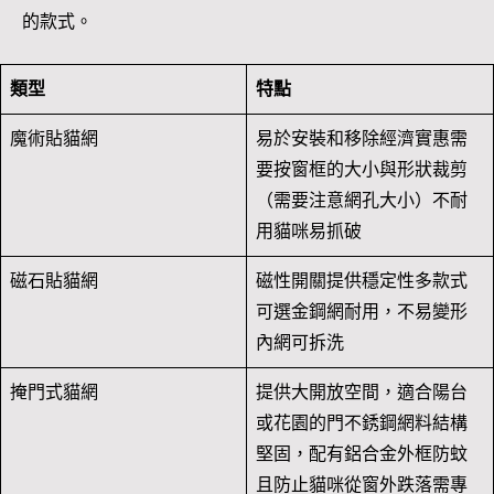
的款式。
類型
特點
魔術貼貓網
易於安裝和移除經濟實惠需
要按窗框的大小與形狀裁剪
（需要注意網孔大小）不耐
用貓咪易抓破
磁石貼貓網
磁性開關提供穩定性多款式
可選金鋼網耐用，不易變形
內網可拆洗
掩門式貓網
提供大開放空間，適合陽台
或花園的門不銹鋼網料結構
堅固，配有鋁合金外框防蚊
且防止貓咪從窗外跌落需專