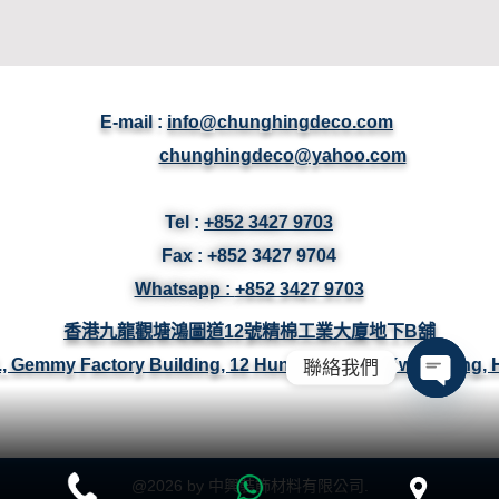
E-mail :
info@chunghingdeco.com
chunghingdeco@yahoo.com
Tel :
+852 3427 9703
Fax :
+852 3427
9704
Whatsapp :
+852 3427 9703
香港九龍觀塘鴻圖道12號精棉工業大廈地下B舖
/F., Gemmy Factory Building, 12 Hung To Road, Kwun Tong,
聯絡我們
Open ch
@
2026
by 中興裝飾材料有限公司.