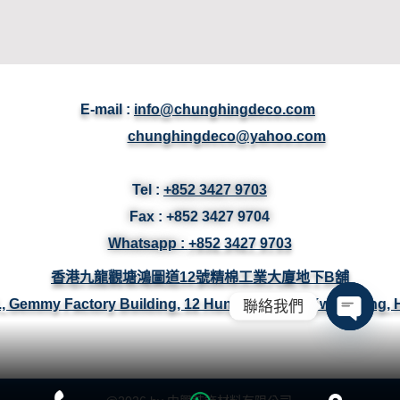
E-mail :
info@chunghingdeco.com
chunghingdeco@yahoo.com
Tel :
+852 3427 9703
Fax :
+852 3427
9704
Whatsapp :
+852 3427 9703
香港九龍觀塘鴻圖道12號精棉工業大廈地下B舖
/F., Gemmy Factory Building, 12 Hung To Road, Kwun Tong,
聯絡我們
Open ch