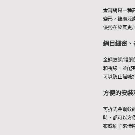
金鋼網是一種
變形，被廣泛
優勢在於其更
網目細密、
金鋼蚊網/貓
和視線，並配
可以防止貓咪
方便的安裝
可拆式金鋼蚊
時，都可以方
布或刷子來清