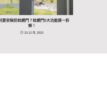
何要安裝防蚊網門？蚊網門5大功能逐一拆
解！
23 12 月, 2023