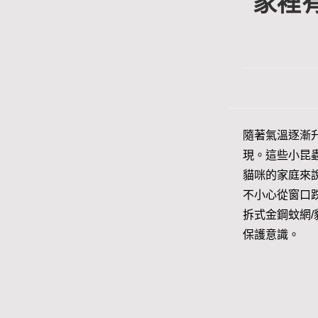
家裡
隨著氣溫逐漸
現。這些小昆
貓咪的家庭來
不小心從窗口
拆式金鋼蚊網
保護意識。