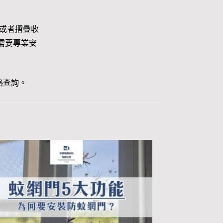
或者摺疊收
需要專業安
絡查詢。