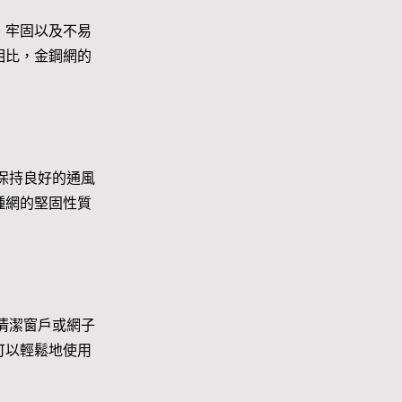
、牢固以及不易
相比，金鋼網的
保持良好的通風
種網的堅固性質
清潔窗戶或網子
可以輕鬆地使用