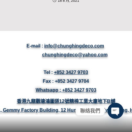
18 8 月, 2021
E-mail :
info@chunghingdeco.com
chunghingdeco@yahoo.com
Tel :
+852 3427 9703
Fax :
+852 3427
9704
Whatsapp :
+852 3427 9703
香港九龍觀塘鴻圖道12號精棉工業大廈地下B舖
/F., Gemmy Factory Building, 12 Hung To Road, Kwun Tong,
聯絡我們
Open ch