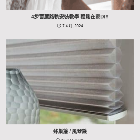
4步窗簾路軌安裝教學 輕鬆在家DIY
7 4 月, 2024
蜂巢簾 / 風琴簾